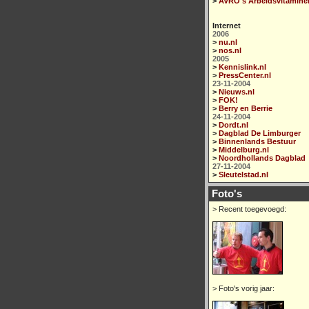
>
AVRO's Arbeidsvitamine
Internet
2006
>
nu.nl
>
nos.nl
2005
>
Kennislink.nl
>
PressCenter.nl
23-11-2004
>
Nieuws.nl
>
FOK!
>
Berry en Berrie
24-11-2004
>
Dordt.nl
>
Dagblad De Limburger
>
Binnenlands Bestuur
>
Middelburg.nl
>
Noordhollands Dagblad
27-11-2004
>
Sleutelstad.nl
Foto's
> Recent toegevoegd:
> Foto's vorig jaar: