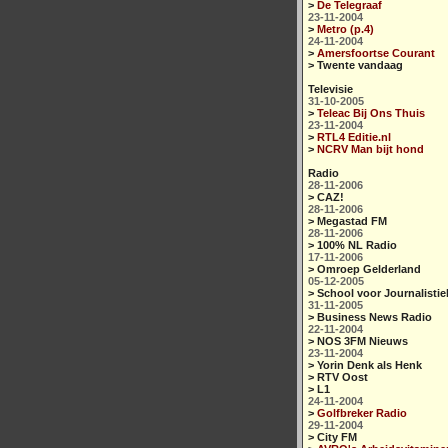
>
De Telegraaf
23-11-2004
>
Metro (p.4)
24-11-2004
>
Amersfoortse Courant
> Twente vandaag
Televisie
31-10-2005
>
Teleac Bij Ons Thuis
23-11-2004
>
RTL4 Editie.nl
>
NCRV Man bijt hond
Radio
28-11-2006
> CAZ!
28-11-2006
> Megastad FM
28-11-2006
> 100% NL Radio
17-11-2006
> Omroep Gelderland
05-12-2005
> School voor Journalistie
31-11-2005
> Business News Radio
22-11-2004
> NOS 3FM Nieuws
23-11-2004
> Yorin Denk als Henk
> RTV Oost
> L1
24-11-2004
>
Golfbreker Radio
29-11-2004
> City FM