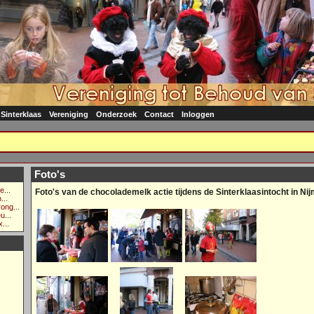
 Sinterklaas
Vereniging
Onderzoek
Contact
Inloggen
Foto's
te
...
Foto's van de chocolademelk actie tijdens de Sinterklaasintocht in N
h
...
rong
...
eu
...
x
...