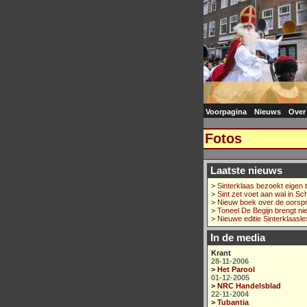
Voorpagina
Nieuws
Over
Fotos
Laatste nieuws
>
Sinterklaas bezoekt eigen 
>
Sint zet voet aan wal in Sc
>
Nieuw boek over de oorsp
>
Toneel De Begijn brengt ni
>
Nieuwe editie Sinterklaasle
In de media
Krant
28-11-2006
>
Het Parool
01-12-2005
>
NRC Handelsblad
22-11-2004
>
Tubantia