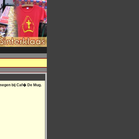
ijmegen bij Caf� De Mug.